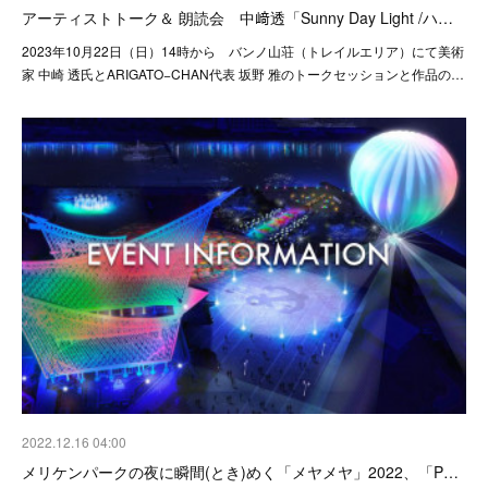
アーティストトーク＆ 朗読会 中﨑透「Sunny Day Light /ハ…
2023年10月22日（日）14時から バンノ山荘（トレイルエリア）にて美術
家 中崎 透氏とARIGATO−CHAN代表 坂野 雅のトークセッションと作品の…
2022.12.16 04:00
メリケンパークの夜に瞬間(とき)めく「メヤメヤ」2022、「P…