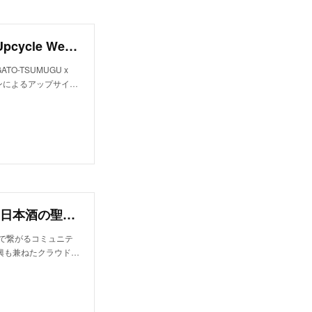
ARIGATO-TSUMUGU x N6 第１弾イベント『Upcycle Weekend』開催決定！コラボレーションによるアップサイクルプロジェクトをスタート。
TO-TSUMUGU x
ションによるアップサイ…
お酒で繋がるコミュニティスポット、世界一の日本酒の聖地に『灘五郷酒所』が誕生！地域復興も兼ねたクラウドファンディングを開始
お酒で繋がるコミュニテ
興も兼ねたクラウド…