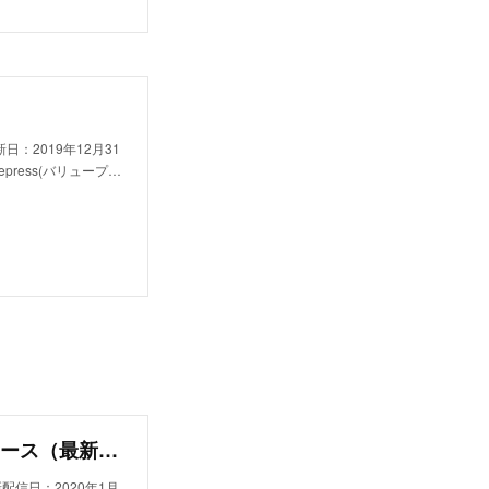
日：2019年12月31
press(バリュープ…
東ビルエンタープライズ株式会社のプレスリリース（最新配信日：2020年1月16日 22時13分）｜プレスリリース配信・掲載のPR TIMES
配信日：2020年1月