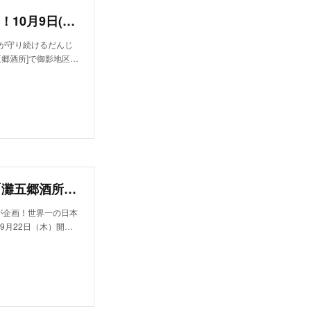
地域が守り続けるだんじりと日本酒文化の融合！10月9日(日)、日本酒文化のランドマーク「灘五郷酒所」で御影地区のだんじりが鳴り舞い、伝統文化の共演を盛り上げます。
地域が守り続けるだんじ
五郷酒所]で御影地区…
20代が企画！世界一の日本酒のランドマーク「灘五郷酒所」でお酒による縁を繋ぐペアリングナイト9月22日（木）開催！
0代が企画！世界一の日本
9月22日（木）開…