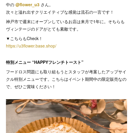
中の
@flower_u3
さん。
次々と溢れ出すクリエイティブな感覚は流石の一言です！
神戸市で週末にオープンしているお店は来月で1年に。そちらも
ヴィンテージのドアがとても素敵です。
▼こちらもCheck！
https://u3flower.base.shop/
特別メニュー “HAPPYフレンチトースト”
フードロス問題にも取り組もうとスタッフが考案したアップサイ
クル特別メニューです。こちらはイベント期間中の限定販売なの
で、ぜひご賞味ください！