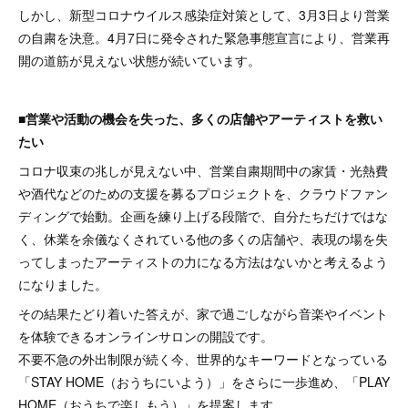
しかし、新型コロナウイルス感染症対策として、3月3日より営業
の自粛を決意。4月7日に発令された緊急事態宣言により、営業再
開の道筋が見えない状態が続いています。
■営業や活動の機会を失った、多くの店舗やアーティストを救い
たい
コロナ収束の兆しが見えない中、営業自粛期間中の家賃・光熱費
や酒代などのための支援を募るプロジェクトを、クラウドファン
ディングで始動。企画を練り上げる段階で、自分たちだけではな
く、休業を余儀なくされている他の多くの店舗や、表現の場を失
ってしまったアーティストの力になる方法はないかと考えるよう
になりました。
その結果たどり着いた答えが、家で過ごしながら音楽やイベント
を体験できるオンラインサロンの開設です。
不要不急の外出制限が続く今、世界的なキーワードとなっている
「STAY HOME（おうちにいよう）」をさらに一歩進め、「PLAY
HOME（おうちで楽しもう）」を提案します。