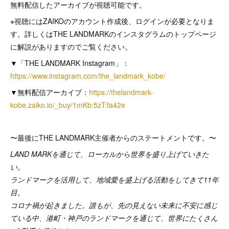
無料配信したアーカイブが視聴可能です。
※視聴にはZAIKOのアカウント作成後、ログインが必要となりま
す。詳しくはTHE LANDMARKのインスタグラムのトップページ
に解説がありますのでご覧ください。
▼「THE LANDMARK Instagram」：
https://www.instagram.com/the_landmark_kobe/
▼無料配信アーカイブ：
https://thelandmark-
kobe.zaiko.io/_buy/1mKb:5zT:fa42e
〜最後にTHE LANDMARK主催者からのステートメントです。〜
LAND MARKを通じて、ローカルから世界を盛り上げていきた
い。
ランドマークを活用して、地域愛を盛上げる活動をしてきて11年
目。
コロナ禍が起きました。誰もが、先の見えない未来に不安に感じ
ている中、
港町・神戸のランドマークを通じて、世界にたくさん