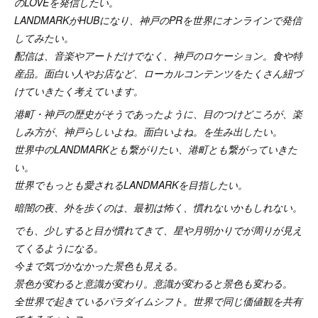
のLOVEを発信したい。
LANDMARKがHUBになり、神戸のPRを世界にオンラインで発信
してみたい。
配信は、音楽やアートだけでなく、神戸のロケーション。食や特
産品。面白い人やお店など、ローカルコンテンツをたくさん紐づ
けていきたく考えています。
港町・神戸の歴史がそうであったように、目のつけどころが、楽
しみ方が、
神戸らしいよね。面白いよね。を生み出したい。
世界中のLANDMARKとも繋がりたい、港町とも繋がっていきた
い。
世界でもっとも愛されるLANDMARKを目指したい。
暗闇の夜、外を歩くのは、最初は怖く、慣れないかもしれない。
でも、少しすると目が慣れてきて、星や月明かりでが周りが見え
てくるようになる。
今まで気づかなかった景色も見える。
景色が変わると意識が変わり。意識が変わると景色も変わる。
全世界で起きているパラダイムシフト。世界で同じ価値観を共有