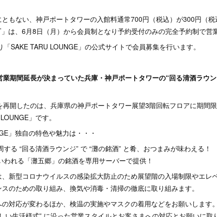
ともない、神戸ポートタワーの入館料通常700円（税込）が300円（
NIGHT」は、6月8日（月）から会員制となり予約受付のみの完全予約制で
り「SAKE TARU LOUNGE」の公式サイトで会員募集を行います。
営業期間延長が決まっていた兵庫・神戸ポートタワーの“回る清酒ラウン
業を再開したのは、兵庫県の神戸ポートタワー展望3階回転フロアに期間
 LOUNGE」です。
OUNGE」独自の特色や魅力は・・・
周する “回る清酒ラウンジ” で “灘の銘酒” と肴、おつまみが味わえる！
といわれる「灘五郷」の銘酒を専用サーバーで提供！
は、新型コロナウイルスの感染拡大防止のため展望階の入場制限やエレ
ンスのための取り組み、換気や消毒・清掃の徹底に取り組みます。
の対応が変わるほか、検温の実施やマスクの着用などをお願いします。「S
“新しい生活様式” に沿った営業スタイルとお客さまへの対応とお願いに