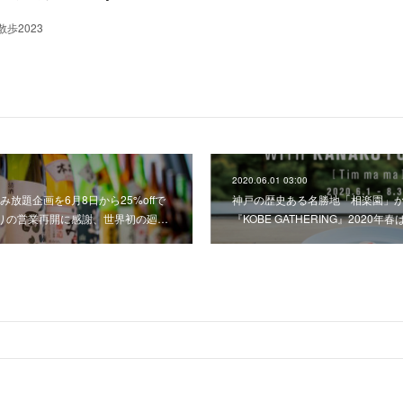
歩2023
2020.06.01 03:00
放題企画を6月8日から25%offで
神戸の歴史ある名勝地「相楽園」
りの営業再開に感謝、世界初の廻…
『KOBE GATHERING』2020