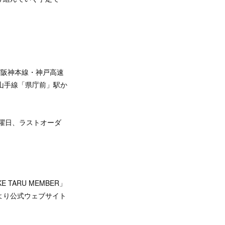
び阪神本線・神戸高速
山手線「県庁前」駅か
日曜日、ラストオーダ
ARU MEMBER」
3時より公式ウェブサイト