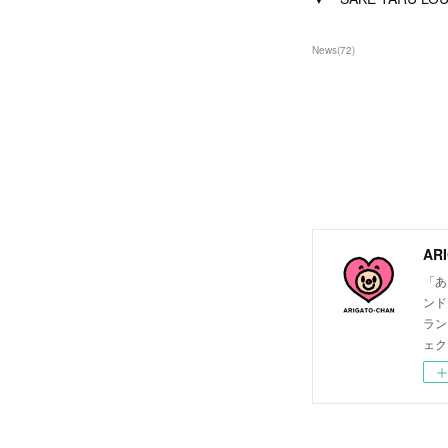
News
(
72
)
ARI
「あ
ンド
ラン
ェク