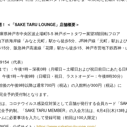
 ＜「SAKE TARU LOUNGE」店舗概要＞
2 兵庫県神戸市中央区波止場町5-5 神戸ポートタワー展望3階回転フロア
地下鉄海岸線「みなと元町」駅から徒歩5分、JR神戸線「元町」駅およ
15分、阪急神戸高速線「花隈」駅から徒歩15、神戸市営地下鉄西神・
-9154（代表）
日まで）：午後1時～深夜0時（月曜日～土曜日および祝日前日にあたる
）、午後1時～午後9時（日曜日・祝日、ラストオーダー：午後8時30分）
館後の午後9時以降は通常700円（税込）の入館料が300円（税込）に
の完全予約受付制となります。
は、コロナウイルス感染症対策として店舗が発行する会員カード「SAKE T
予約制。「SAKE TARU MEMBER」の入会方法は、6月4日(木)1
ムに必要事項を入力して登録可能（初回は100人限定）
LOUNGE」公式サイト：
https://www.saketarulounge.com/