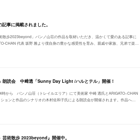
newsの記事に掲載されました。
散歩2023beyond」バンノ山荘の作品を取材いただき、温かくて愛のある記事に
ATO-CHAN 代表 坂野 雅より僕自身の豊かな感受性を育み、親戚や家族、兄弟で楽…
読会 中﨑透「Sunny Day Light /ハルとテル」開催！
）14時から バンノ山荘（トレイルエリア）にて美術家 中崎 透氏とARIGATO−CHAN
セッションと作品のシナリオの木村佐和子氏による朗読会が開催されます。作品へ…
芸術散歩 2023beyond』開催中。