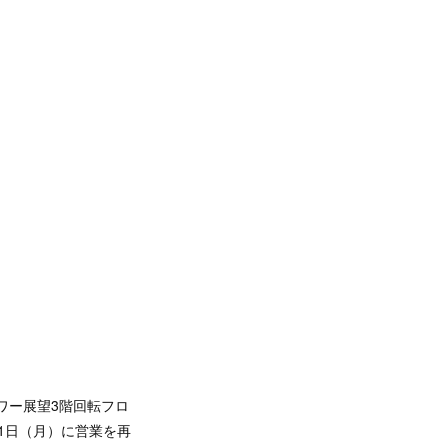
タワー展望3階回転フロ
月1日（月）に営業を再