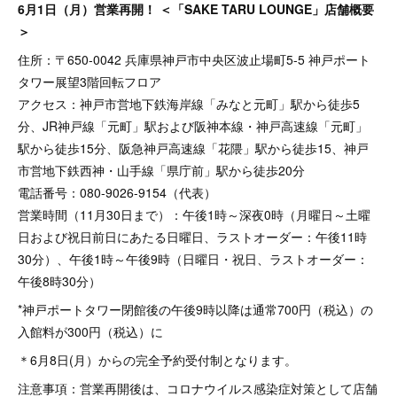
6月1日（月）営業再開！ ＜「SAKE TARU LOUNGE」店舗概要
＞
住所：〒650-0042 兵庫県神戸市中央区波止場町5-5 神戸ポート
タワー展望3階回転フロア
アクセス：神戸市営地下鉄海岸線「みなと元町」駅から徒歩5
分、JR神戸線「元町」駅および阪神本線・神戸高速線「元町」
駅から徒歩15分、阪急神戸高速線「花隈」駅から徒歩15、神戸
市営地下鉄西神・山手線「県庁前」駅から徒歩20分
電話番号：080-9026-9154（代表）
営業時間（11月30日まで）：午後1時～深夜0時（月曜日～土曜
日および祝日前日にあたる日曜日、ラストオーダー：午後11時
30分）、午後1時～午後9時（日曜日・祝日、ラストオーダー：
午後8時30分）
*神戸ポートタワー閉館後の午後9時以降は通常700円（税込）の
入館料が300円（税込）に
＊6月8日(月）からの完全予約受付制となります。
注意事項：営業再開後は、コロナウイルス感染症対策として店舗