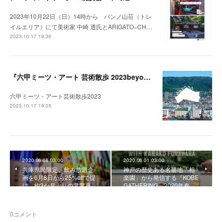
2023年10月22日（日）14時から バンノ山荘（トレ
イルエリア）にて美術家 中崎 透氏とARIGATO−CH…
2023.10.17 19:30
『六甲ミーツ・アート 芸術散歩 2023beyond』開催中。
六甲ミーツ・アート芸術散歩2023
2023.10.17 19:05
2020.06.08 03:00
2020.06.01 03:00
兵庫県民限定、飲み放題企
神戸の歴史ある名勝地「相
画を6月8日から25%offで提
楽園」から発信する『KOBE
供。約3か月ぶりの営業再…
GATHERING』2020年春…
0
コメント