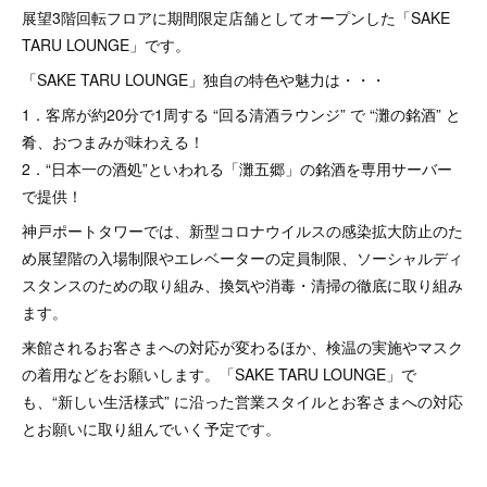
展望3階回転フロアに期間限定店舗としてオープンした「SAKE
TARU LOUNGE」です。
「SAKE TARU LOUNGE」独自の特色や魅力は・・・
1．客席が約20分で1周する “回る清酒ラウンジ” で “灘の銘酒” と
肴、おつまみが味わえる！
2．“日本一の酒処”といわれる「灘五郷」の銘酒を専用サーバー
で提供！
神戸ポートタワーでは、新型コロナウイルスの感染拡大防止のた
め展望階の入場制限やエレベーターの定員制限、ソーシャルディ
スタンスのための取り組み、換気や消毒・清掃の徹底に取り組み
ます。
来館されるお客さまへの対応が変わるほか、検温の実施やマスク
の着用などをお願いします。「SAKE TARU LOUNGE」で
も、“新しい生活様式” に沿った営業スタイルとお客さまへの対応
とお願いに取り組んでいく予定です。