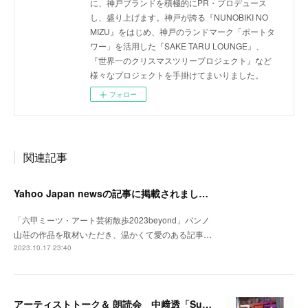
に、神戸ブランドを積極的にPR・プロデュース
し、盛り上げます。神戸が誇る『NUNOBIKI NO
MIZU』をはじめ、神戸のランドマーク「ポートタ
ワー」を活用した『SAKE TARU LOUNGE』、
『世界一のクリスマスツリープロジェクト』など
様々なプロジェクトを手掛けてまいりました。
フォロー
関連記事
Yahoo Japan newsの記事に掲載されました。
「六甲ミーツ・アート芸術散歩2023beyond」バンノ
山荘の作品を取材いただき、温かくて愛のある記事…
2023.10.17 23:40
アーティストトーク＆ 朗読会 中﨑透「Sunny Day Light /ハルとテル」開催！