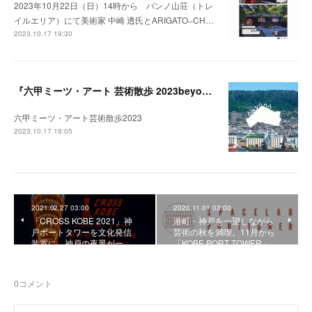
2023年10月22日（日）14時から バンノ山荘（トレ
イルエリア）にて美術家 中崎 透氏とARIGATO−CH…
2023.10.17 19:30
『六甲ミーツ・アート 芸術散歩 2023beyond』開催中。
六甲ミーツ・アート芸術散歩2023
2023.10.17 19:05
2021.02.27 03:00
2020.11.01 03:00
「CROSS KOBE 2021」神
港町・神戸を一望しながら
戸ポートタワーを文化発信
芸術の秋を満喫。11月から
装置に。神戸の夜景が一…
「KOBE PORT TOWER」…
0
コメント