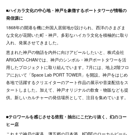
■ハイカラ文化の中心地・神戸を象徴するポートタワーが情報の
発信源に
1868年の開港を機に外国人居留地が設けられ、西洋のさまざま
な文化が花開いた町・神戸。多彩なハイカラ文化を積極的に取り
入れ、発展させてきました。
恵まれた神戸の物語を内外に向けアピールしたいと、株式会社
ARIGATO-CHANでは、神戸のシンボル・神戸ポートタワーを活
用したプロジェクトに取り組んでいます。7月には、地上2階フロ
アにおいて「Space Lab PORT TOWER」を開設。神戸をはじめ
各地で活躍するクリエイターのアート作品の展示や音楽配信をス
タートしました。加えて、神戸オリジナルの飲食・物販なども提
供。新しいカルチャーの発信場所として、注目を集めています。
■テロワールを感じさせる焙煎・抽出にこだわり抜く、幻のコー
ヒー店
これまで神戸の家具、灘五郷の日本酒、KOBEのローカルビール