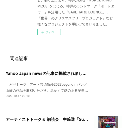
MIZU』をはじめ、神戸のランドマーク「ポートタ
ワー」を活用した『SAKE TARU LOUNGE』、
『世界一のクリスマスツリープロジェクト』など
様々なプロジェクトを手掛けてまいりました。
フォロー
関連記事
Yahoo Japan newsの記事に掲載されました。
「六甲ミーツ・アート芸術散歩2023beyond」バンノ
山荘の作品を取材いただき、温かくて愛のある記事…
2023.10.17 23:40
アーティストトーク＆ 朗読会 中﨑透「Sunny Day Light /ハルとテル」開催！