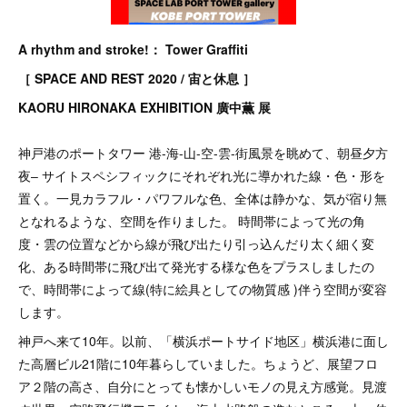
A rhythm and stroke!： Tower Graffiti
［ SPACE AND REST 2020 / 宙と休息 ］
KAORU HIRONAKA EXHIBITION 廣中薫 展
神戸港のポートタワー 港-海-山-空-雲-街風景を眺めて、朝昼夕方
夜‒ サイトスペシフィックにそれぞれ光に導かれた線・色・形を
置く。一見カラフル・パワフルな色、全体は静かな、気が宿り無
となれるような、空間を作りました。 時間帯によって光の角
度・雲の位置などから線が飛び出たり引っ込んだり太く細く変
化、ある時間帯に飛び出て発光する様な色をプラスしましたの
で、時間帯によって線(特に絵具としての物質感 )伴う空間が変容
します。
神戸へ来て10年。以前、「横浜ポートサイド地区」横浜港に面し
た高層ビル21階に10年暮らしていました。ちょうど、展望フロ
ア２階の高さ、自分にとっても懐かしいモノの見え方感覚。見渡