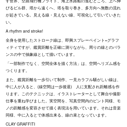
す世界、空路飛行機フライト、海上水路船の進むところ、上へ伸
びるビル群、塔から遠くへ、塔を取り巻き、多方向へ無数の流れ
が起きている。見える線・見えない線、可視化して引いていきた
い。
A rhythm and stroke!
全身を使用したストローク線は、即興スプレーペイント=グラフ
ィティですが、鑑賞距離を正確に測りながら、周りの線とのバラ
ンスの中で抽象線として描いています。
「一部制作でなく、空間全体を描く方法」は、空間へリズム感を
つくります。
また、鑑賞距離を一歩引いて制作、一見カラフル騒がしい線は、
中に人が入ると、(線空間は一歩後退) 人に支配され距離感を作
ります。このテクニックは、イラストレーターとして舞台や撮影
仕事を重ね学びました。実空間を、写真空間内のピント同様、モ
ノの距離感を変容させて描く表現法を用いています。それは音楽
同様、中に入るとで体感出来る、線の束となっています。
CLAY GRAFFITI