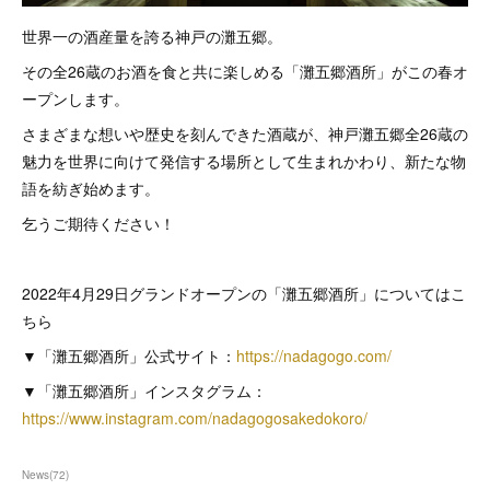
世界一の酒産量を誇る神戸の灘五郷。
その全26蔵のお酒を食と共に楽しめる「灘五郷酒所」がこの春オ
ープンします。
さまざまな想いや歴史を刻んできた酒蔵が、神戸灘五郷全26蔵の
魅力を世界に向けて発信する場所として生まれかわり、新たな物
語を紡ぎ始めます。
乞うご期待ください！
2022年4月29日グランドオープンの「灘五郷酒所」についてはこ
ちら
▼「灘五郷酒所」公式サイト：
https://nadagogo.com/
▼「灘五郷酒所」インスタグラム：
https://www.instagram.com/nadagogosakedokoro/
News
(
72
)