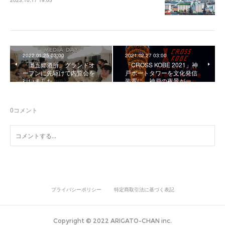
2023.10.17 19:05
2022.01.25 03:00
2021.02.27 03:00
「灘五郷酒所」グランドオ
「CROSS KOBE 2021」神
ープンに先駆けて内覧会を
戸ポートタワーを文化発信
行いました。
装置に。神戸の夜景が一…
0
コメント
プライバシーポリシー
特定商取引法に基づく表記
Copyright © 2022 ARIGATO-CHAN inc.