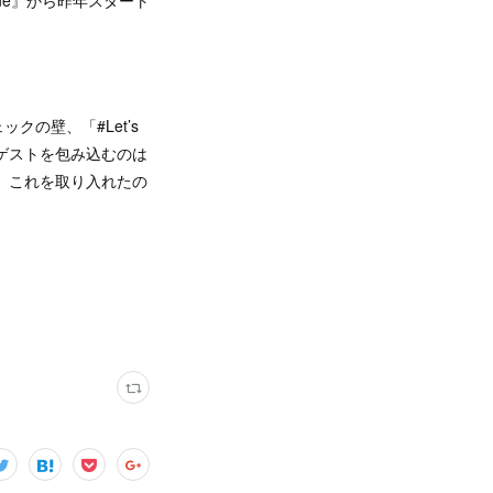
ine』から昨年スタート
の壁、「#Let’s
と、ゲストを包み込むのは
、これを取り入れたの