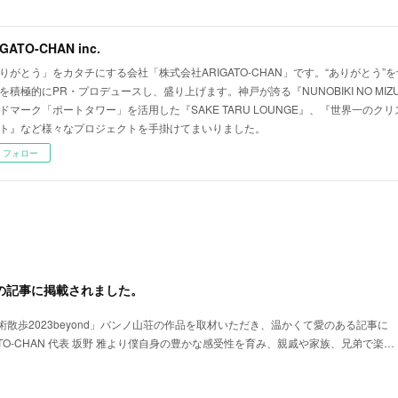
GATO-CHAN inc.
りがとう」をカタチにする会社「株式会社ARIGATO-CHAN」です。“ありがとう”
を積極的にPR・プロデュースし、盛り上げます。神戸が誇る『NUNOBIKI NO MI
ドマーク「ポートタワー」を活用した『SAKE TARU LOUNGE』、『世界一のク
ト』など様々なプロジェクトを手掛けてまいりました。
フォロー
newsの記事に掲載されました。
散歩2023beyond」バンノ山荘の作品を取材いただき、温かくて愛のある記事に
ATO-CHAN 代表 坂野 雅より僕自身の豊かな感受性を育み、親戚や家族、兄弟で楽…