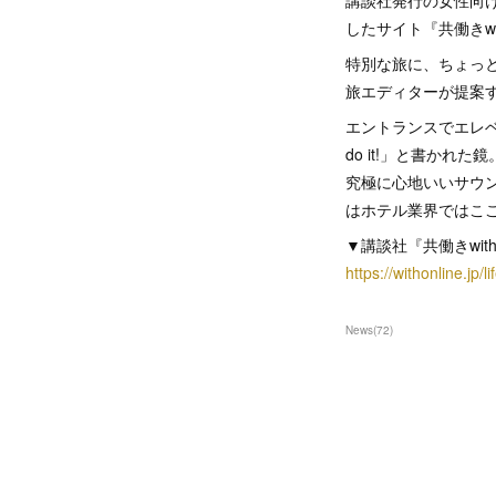
講談社発行の女性向け総
したサイト『共働きwith
特別な旅に、ちょっ
旅エディターが提案する
エントランスでエレベ
do it!」と書かれ
究極に心地いいサウ
はホテル業界ではこ
▼講談社『共働きwith
https://withonline.jp/
News
(
72
)