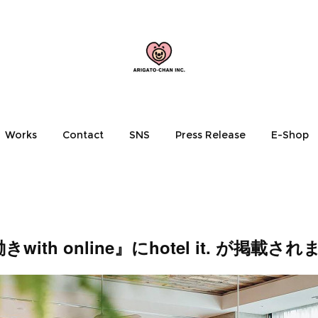
Works
Contact
SNS
Press Release
E-Shop
ith online』にhotel it. が掲載さ