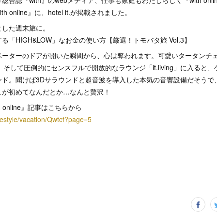
合誌『with』のwebメディア、仕事も家庭もわたしらしく『with onl
 online』に、hotel it.が掲載されました。
とした週末旅に。
「HIGH&LOW」なお金の使い方【厳選！トモバタ旅 Vol.3】
ーターのドアが開いた瞬間から、心は奪われます。可愛いタータンチェック
た鏡。そして圧倒的にセンスフルで開放的なラウンジ「it.living」に入る
ンド。聞けば3Dサラウンドと超音波を導入した本気の音響設備だそうで
こが初めてなんだとか…なんと贅沢！
 online』記事はこちらから
lifestyle/vacation/Qwtcf?page=5