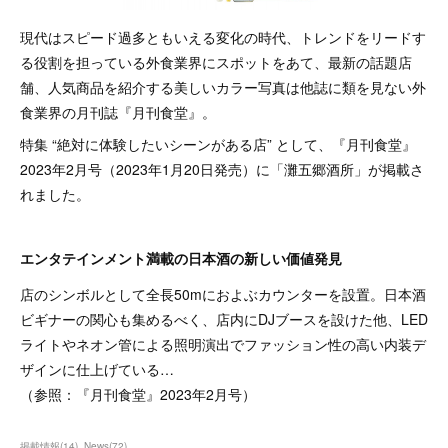
現代はスピード過多ともいえる変化の時代、トレンドをリードす
る役割を担っている外食業界にスポットをあて、最新の話題店
舗、人気商品を紹介する美しいカラー写真は他誌に類を見ない外
食業界の月刊誌『月刊食堂』。
特集 “絶対に体験したいシーンがある店” として、『月刊食堂』
2023年2月号（2023年1月20日発売）に「灘五郷酒所」が掲載さ
れました。
エンタテインメント満載の日本酒の新しい価値発見
店のシンボルとして全長50mにおよぶカウンターを設置。日本酒
ビギナーの関心も集めるべく、店内にDJブースを設けた他、LED
ライトやネオン管による照明演出でファッション性の高い内装デ
ザインに仕上げている…
（参照：『月刊食堂』2023年2月号）
掲載情報
(
14
)
News
(
72
)