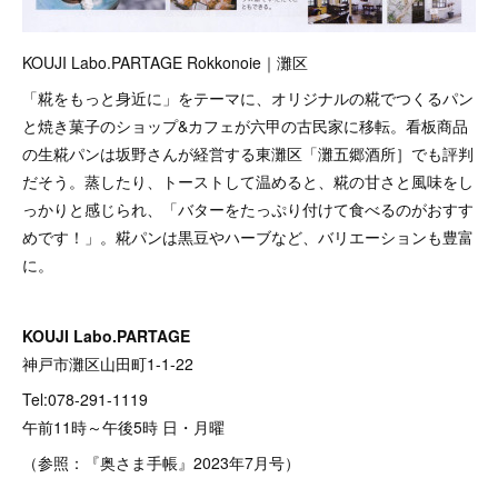
KOUJI Labo.PARTAGE Rokkonoie｜灘区
「糀をもっと身近に」をテーマに、オリジナルの糀でつくるパン
と焼き菓子のショップ&カフェが六甲の古民家に移転。看板商品
の生糀パンは坂野さんが経営する東灘区「灘五郷酒所］でも評判
だそう。蒸したり、トーストして温めると、糀の甘さと風味をし
っかりと感じられ、「バターをたっぷり付けて食べるのがおすす
めです！」。糀パンは黒豆やハーブなど、バリエーションも豊富
に。
KOUJI Labo.PARTAGE
神戸市灘区山田町1-1-22
Tel:078-291-1119
午前11時～午後5時 日・月曜
（参照：『奥さま手帳』2023年7月号）