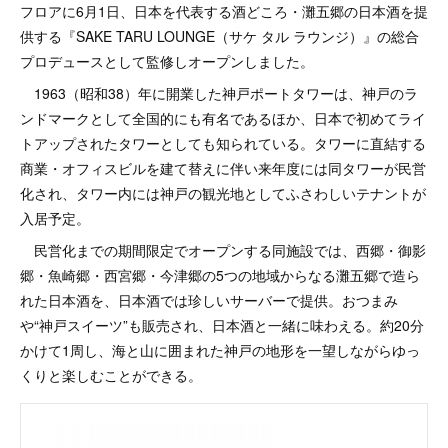
フロアに6月1日、日本を代表する酒どころ・灘五郷の日本酒を提
供する『SAKE TARU LOUNGE（サケ タル ラウンジ）』の総合
プロデュースとして監修しオープンしました。
1963（昭和38）年に開業した神戸ポートタワーは、神戸のラ
ンドマークとして全国的にも有名であるほか、日本で初めてライ
トアップされたタワーとしても知られている。タワーに直結する
商業・オフィスビルを建て替えに伴い来年度には同タワーが民営
化され、タワー内には神戸の観光地としてふさわしいテナントが
入居予定。
民営化までの期間限定でオープンする同施設では、西郷・御影
郷・魚崎郷・西宮郷・今津郷の5つの地域からなる灘五郷で造ら
れた日本酒を、日本酒では珍しいサーバーで提供。おつまみ
や“神戸スイーツ”も販売され、日本酒と一緒に味わえる。約20分
かけて1周し、海と山に囲まれた神戸の地形を一望しながらゆっ
くりと楽しむことができる。