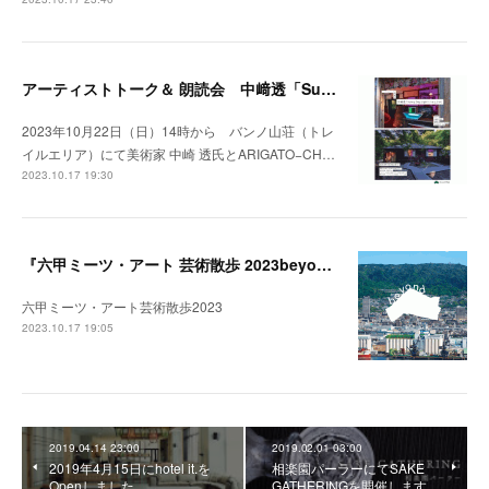
アーティストトーク＆ 朗読会 中﨑透「Sunny Day Light /ハルとテル」開催！
2023年10月22日（日）14時から バンノ山荘（トレ
イルエリア）にて美術家 中崎 透氏とARIGATO−CH…
2023.10.17 19:30
『六甲ミーツ・アート 芸術散歩 2023beyond』開催中。
六甲ミーツ・アート芸術散歩2023
2023.10.17 19:05
2019.04.14 23:00
2019.02.01 03:00
2019年4月15日にhotel it.を
相楽園パーラーにてSAKE
Openしました。
GATHERINGを開催します。