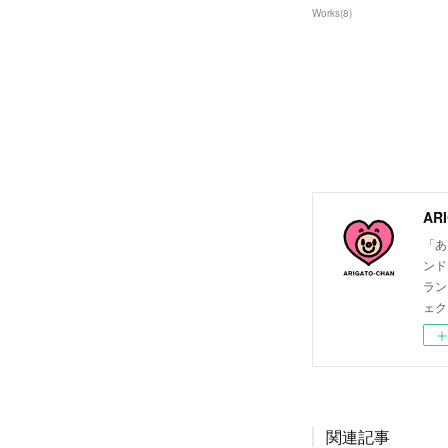
Works
(
8
)
ARI
「あ
ンド
ラン
ェク
関連記事