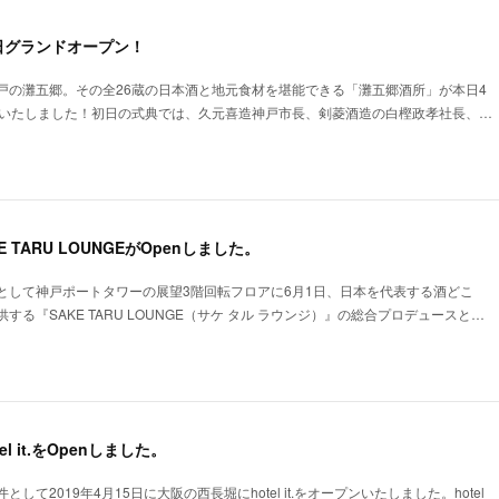
日グランドオープン！
戸の灘五郷。その全26蔵の日本酒と地元食材を堪能できる「灘五郷酒所」が本日4
ンいたしました！初日の式典では、久元喜造神戸市長、剣菱酒造の白樫政孝社長、…
E TARU LOUNGEがOpenしました。
として神戸ポートタワーの展望3階回転フロアに6月1日、日本を代表する酒どこ
る『SAKE TARU LOUNGE（サケ タル ラウンジ）』の総合プロデュースと…
el it.をOpenしました。
て2019年4月15日に大阪の西長堀にhotel it.をオープンいたしました。hotel