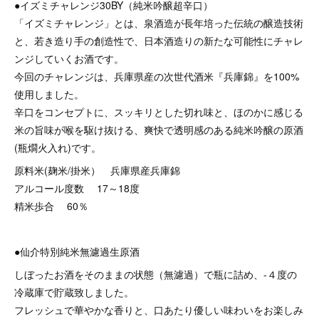
●イズミチャレンジ30BY（純米吟醸超辛口）
「イズミチャレンジ」とは、泉酒造が長年培った伝統の醸造技術
と、若き造り手の創造性で、日本酒造りの新たな可能性にチャレ
ンジしていくお酒です。
今回のチャレンジは、兵庫県産の次世代酒米『兵庫錦』を100%
使用しました。
辛口をコンセプトに、スッキリとした切れ味と、ほのかに感じる
米の旨味が喉を駆け抜ける、爽快で透明感のある純米吟醸の原酒
(瓶燗火入れ)です。
原料米(麹米/掛米） 兵庫県産兵庫錦
アルコール度数 17～18度
精米歩合 60％
●仙介特別純米無濾過生原酒
しぼったお酒をそのままの状態（無濾過）で瓶に詰め、-４度の
冷蔵庫で貯蔵致しました。
フレッシュで華やかな香りと、口あたり優しい味わいをお楽しみ