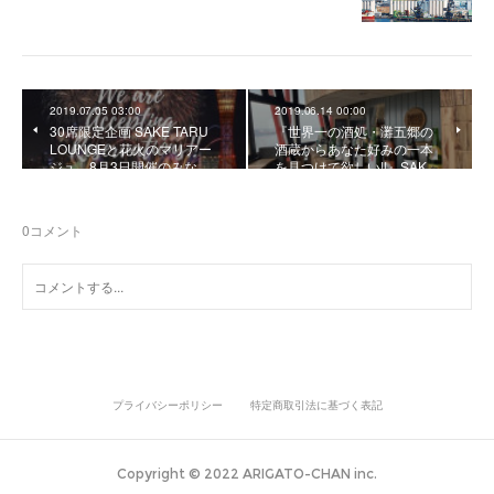
2019.07.05 03:00
2019.06.14 00:00
30席限定企画 SAKE TARU
『世界一の酒処・灘五郷の
LOUNGEと花火のマリアー
酒蔵からあなた好みの一本
ジュ。8月3日開催のみな…
を見つけて欲しい!!』SAK…
0
コメント
プライバシーポリシー
特定商取引法に基づく表記
Copyright © 2022 ARIGATO-CHAN inc.