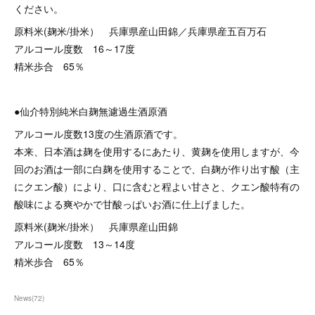
ください。
原料米(麹米/掛米） 兵庫県産山田錦／兵庫県産五百万石
アルコール度数 16～17度
精米歩合 65％
●仙介特別純米白麹無濾過生酒原酒
アルコール度数13度の生酒原酒です。
本来、日本酒は麹を使用するにあたり、黄麹を使用しますが、今
回のお酒は一部に白麹を使用することで、白麹が作り出す酸（主
にクエン酸）により、口に含むと程よい甘さと、クエン酸特有の
酸味による爽やかで甘酸っぱいお酒に仕上げました。
原料米(麹米/掛米） 兵庫県産山田錦
アルコール度数 13～14度
精米歩合 65％
News
(
72
)