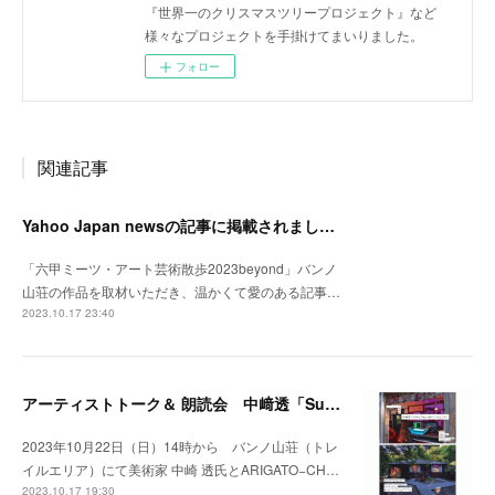
『世界一のクリスマスツリープロジェクト』など
様々なプロジェクトを手掛けてまいりました。
フォロー
関連記事
Yahoo Japan newsの記事に掲載されました。
「六甲ミーツ・アート芸術散歩2023beyond」バンノ
山荘の作品を取材いただき、温かくて愛のある記事…
2023.10.17 23:40
アーティストトーク＆ 朗読会 中﨑透「Sunny Day Light /ハルとテル」開催！
2023年10月22日（日）14時から バンノ山荘（トレ
イルエリア）にて美術家 中崎 透氏とARIGATO−CH…
2023.10.17 19:30