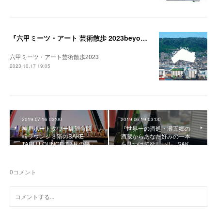
『六甲ミーツ・アート 芸術散歩 2023beyond』開催中。
六甲ミーツ・アート芸術散歩2023
2023.10.17 19:05
2019.07.16 03:00
2019.06.19 03:00
神戸ポートタワー展望台回
『世界一の酒処・灘五郷の
転ラウンジ３階のSAKE
酒蔵からあなた好みの一本
TARU LOUNGEで7月の平…
を見つけて欲しい!!』 SAK…
0
コメント