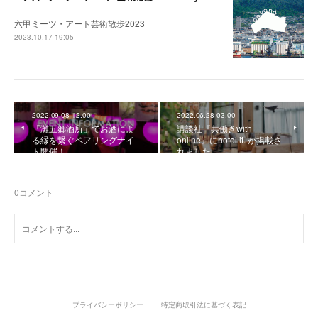
六甲ミーツ・アート芸術散歩2023
2023.10.17 19:05
2022.09.08 12:00
2022.06.28 03:00
「灘五郷酒所」でお酒によ
講談社『共働きwith
る縁を繋ぐペアリングナイ
online』にhotel it. が掲載さ
ト開催！
れました。
0
コメント
プライバシーポリシー
特定商取引法に基づく表記