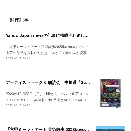
関連記事
Yahoo Japan newsの記事に掲載されました。
「六甲ミーツ・アート芸術散歩2023beyond」バンノ
山荘の作品を取材いただき、温かくて愛のある記事…
2023.10.17 23:40
アーティストトーク＆ 朗読会 中﨑透「Sunny Day Light /ハルとテル」開催！
2023年10月22日（日）14時から バンノ山荘（トレ
イルエリア）にて美術家 中崎 透氏とARIGATO−CH…
2023.10.17 19:30
『六甲ミーツ・アート 芸術散歩 2023beyond』開催中。