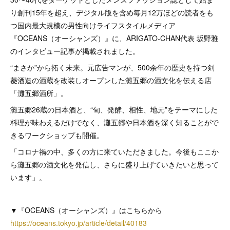
り創刊15年を超え、デジタル版を含め毎月12万ほどの読者をも
つ国内最大規模の男性向けライフスタイルメディア
『OCEANS（オーシャンズ）』に、ARIGATO-CHAN代表 坂野雅
のインタビュー記事が掲載されました。
“まさか”から拓く未来。元広告マンが、500余年の歴史を持つ剣
菱酒造の酒蔵を改装しオープンした灘五郷の酒文化を伝える店
「灘五郷酒所」。
灘五郷26蔵の日本酒と、“旬、発酵、相性、地元”をテーマにした
料理が味わえるだけでなく、灘五郷や日本酒を深く知ることがで
きるワークショップも開催。
「コロナ禍の中、多くの方に来ていただきました。今後もここか
ら灘五郷の酒文化を発信し、さらに盛り上げていきたいと思って
います」。
▼『OCEANS（オーシャンズ）』はこちらから
https://oceans.tokyo.jp/article/detail/40183