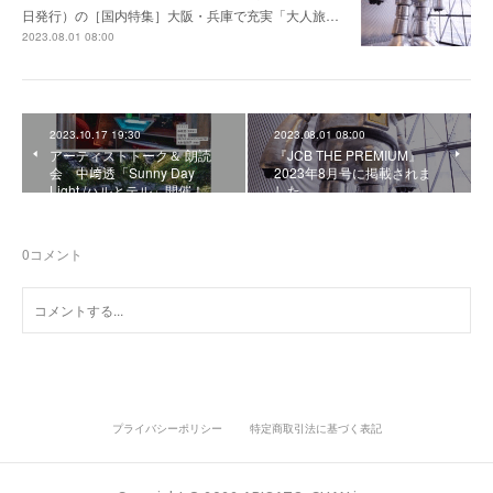
日発行）の［国内特集］大阪・兵庫で充実「大人旅…
2023.08.01 08:00
2023.10.17 19:30
2023.08.01 08:00
アーティストトーク＆ 朗読
『JCB THE PREMIUM』
会 中﨑透「Sunny Day
2023年8月号に掲載されま
Light /ハルとテル」開催！
した。
0
コメント
プライバシーポリシー
特定商取引法に基づく表記