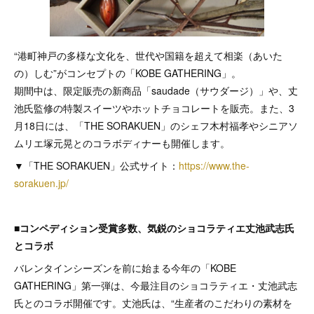
“港町神戸の多様な文化を、世代や国籍を超えて相楽（あいた
の）しむ”がコンセプトの「KOBE GATHERING」。
期間中は、限定販売の新商品「saudade（サウダージ）」や、丈
池氏監修の特製スイーツやホットチョコレートを販売。また、3
月18日には、「THE SORAKUEN」のシェフ木村福孝やシニアソ
ムリエ塚元晃とのコラボディナーも開催します。
▼「THE SORAKUEN」公式サイト：
https://www.the-
sorakuen.jp/
■コンペディション受賞多数、気鋭のショコラティエ丈池武志氏
とコラボ
バレンタインシーズンを前に始まる今年の「KOBE
GATHERING」第一弾は、今最注目のショコラティエ・丈池武志
氏とのコラボ開催です。丈池氏は、“生産者のこだわりの素材を