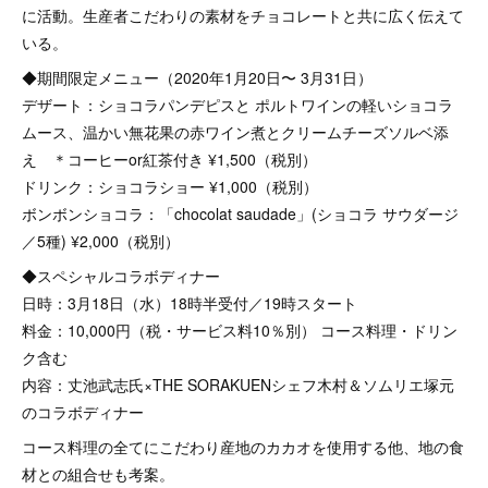
に活動。生産者こだわりの素材をチョコレートと共に広く伝えて
いる。
◆期間限定メニュー（2020年1月20日〜 3月31日）
デザート：ショコラパンデピスと ポルトワインの軽いショコラ
ムース、温かい無花果の赤ワイン煮とクリームチーズソルベ添
え ＊コーヒーor紅茶付き ¥1,500（税別）
ドリンク：ショコラショー ¥1,000（税別）
ボンボンショコラ：「chocolat saudade」(ショコラ サウダージ
／5種) ¥2,000（税別）
◆スペシャルコラボディナー
日時：3月18日（水）18時半受付／19時スタート
料金：10,000円（税・サービス料10％別） コース料理・ドリン
ク含む
内容：丈池武志氏×THE SORAKUENシェフ木村＆ソムリエ塚元
のコラボディナー
コース料理の全てにこだわり産地のカカオを使用する他、地の食
材との組合せも考案。