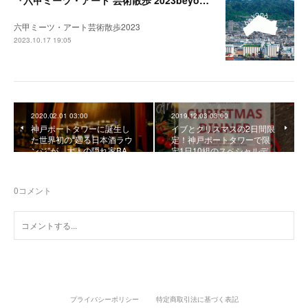
六甲ミーツ・アート芸術散歩2023
2023.10.17 19:05
2020.02.01 03:00
2019.12.03 03:00
神戸ポートタワーに誕生し
イブとクリスマスの2日間限
た世界初の“廻る日本酒ラウ
定！神戸ポートタワーで限
ンジ”が、大人の隠れ家BA…
定1日10組のスペシャルデ…
0
コメント
プライバシーポリシー
特定商取引法に基づく表記