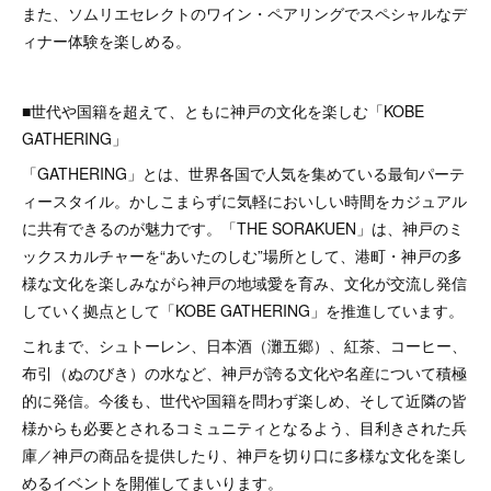
また、ソムリエセレクトのワイン・ペアリングでスペシャルなデ
ィナー体験を楽しめる。
■世代や国籍を超えて、ともに神戸の文化を楽しむ「KOBE
GATHERING」
「GATHERING」とは、世界各国で人気を集めている最旬パーテ
ィースタイル。かしこまらずに気軽においしい時間をカジュアル
に共有できるのが魅力です。「THE SORAKUEN」は、神戸のミ
ックスカルチャーを“あいたのしむ”場所として、港町・神戸の多
様な文化を楽しみながら神戸の地域愛を育み、文化が交流し発信
していく拠点として「KOBE GATHERING」を推進しています。
これまで、シュトーレン、日本酒（灘五郷）、紅茶、コーヒー、
布引（ぬのびき）の水など、神戸が誇る文化や名産について積極
的に発信。今後も、世代や国籍を問わず楽しめ、そして近隣の皆
様からも必要とされるコミュニティとなるよう、目利きされた兵
庫／神戸の商品を提供したり、神戸を切り口に多様な文化を楽し
めるイベントを開催してまいります。